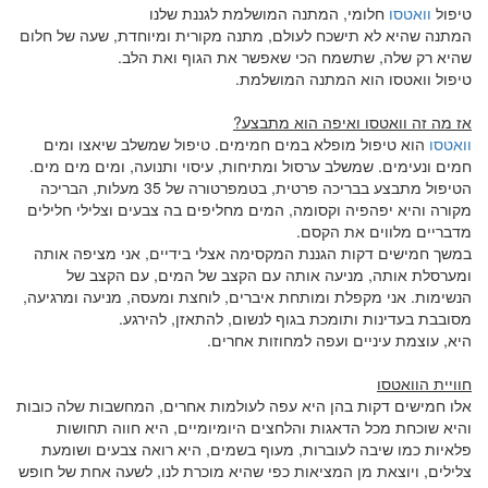
טיפול
וואטסו
חלומי, המתנה המושלמת לגננת שלנו
המתנה שהיא לא תישכח לעולם, מתנה מקורית ומיוחדת, שעה של חלום
שהיא רק שלה, שתשמח הכי שאפשר את הגוף ואת הלב.
טיפול וואטסו הוא המתנה המושלמת.
אז מה זה וואטסו ואיפה הוא מתבצע?
וואטסו
הוא טיפול מופלא במים חמימים. טיפול שמשלב שיאצו ומים
חמים ונעימים. שמשלב ערסול ומתיחות, עיסוי ותנועה, ומים מים מים.
הטיפול מתבצע בבריכה פרטית, בטמפרטורה של 35 מעלות, הבריכה
מקורה והיא יפהפיה וקסומה, המים מחליפים בה צבעים וצלילי חלילים
מדבריים מלווים את הקסם.
במשך חמישים דקות הגננת המקסימה אצלי בידיים, אני מציפה אותה
ומערסלת אותה, מניעה אותה עם הקצב של המים, עם הקצב של
הנשימות. אני מקפלת ומותחת איברים, לוחצת ומעסה, מניעה ומרגיעה,
מסובבת בעדינות ותומכת בגוף לנשום, להתאזן, להירגע.
היא, עוצמת עיניים ועפה למחוזות אחרים.
חוויית הוואטסו
אלו חמישים דקות בהן היא עפה לעולמות אחרים, המחשבות שלה כובות
והיא שוכחת מכל הדאגות והלחצים היומיומיים, היא חווה תחושות
פלאיות כמו שיבה לעוברות, מעוף בשמים, היא רואה צבעים ושומעת
צלילים, ויוצאת מן המציאות כפי שהיא מוכרת לנו, לשעה אחת של חופש