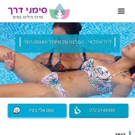
ליזי אזולאי - המלצה על טיפול וואטסו רומי
נווט אלי בוויז
072-2149360