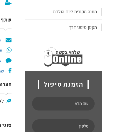
מתנה מקורית ליום הולדת
שתף א
תקנון סימני דרך
ש
שת
ש
שתף/
הזמנת טיפול
הערות
לא
סוגי 