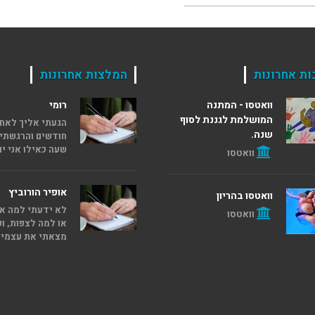
ות אחרונות
המלצות אחרונות
וואטסו - המתנה
רומי
המושלמת לגננת לסוף
שנה.
חודשים והרגשתי
שעה כאילו אני יו
וואטסו
אופיר הורוביץ
וואטסו בהריון
לא ידעתי למה אנ
וואטסו
או למה לצפות, ו
מצאתי את עצמי..