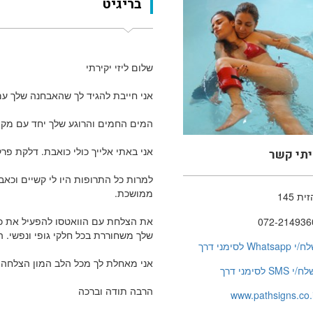
בריגיט
שלום ליזי יקירתי
אני חייבת להגיד לך שהאבחנה שלך עם 
המים החמים והרוגע שלך יחד עם מקצ
אני באתי אלייך כולי כואבת. דלקת פר
יתי קשר
למרות כל התרופות היו לי קשיים וכא
ממושכת.
ית 145
את הצלחת עם הוואטסו להפעיל את כל ה
072-214936
שלך משחוררת בכל חלקי גופי ונפשי. 
 Whatsapp לסימני דרך
אני מאחלת לך מכל הלב המון הצלחה כי
ח/י SMS לסימני דרך
הרבה תודה וברכה
www.pathsigns.co.i