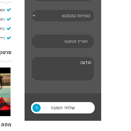
ווא
רפל
היל
ריי
סרטון
מפת 