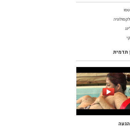
טסו
קסולוגיה
ינג
קי
 תדמית
הגעה