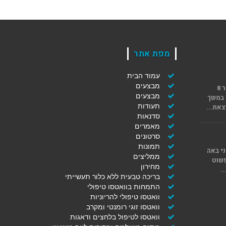
מפת אתר
עמוד הבית
מבצעים
הגעתי אליך לאחר 8
מבצעים
 במשך
תעודות
צאת...
סדנאות
מאמרים
סרטונים
תמונות
י באה
ממליצים
פשוט
מחירון
.
בריכה טבעית ללא כלור תעשייתי
התמחות בוואטסו טיפולי
וואטסו טיפולי להריוניות
וואטסו זוגי רומנטי ומקרב
וואטסו לטיפול בלחצים ודאגות