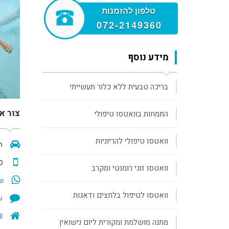
טלפון להזמנות
072-2149360
מידע נוסף
בריכה טבעית ללא כלור תעשייתי
צור א
התמחות בוואטסו טיפולי
וואטסו טיפולי להריוניות
הז
0
וואטסו זוגי רומנטי ומקרב
שלח/י
וואטסו לטיפול בלחצים ודאגות
של
l
מתנה מושלמת ומקורית ליום נישואין