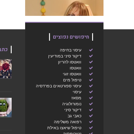
הראשונים ואיך מתבצע הטיפול? בכתבה
אסביר את שלבי הטיפול ואיך הוא מאפשר
להגיע לתובנות עמוקות ולשינוי אמיתי.
לחצ/י לפרטים נוספים
חיפושים נפוצים
כתב
עיסוי בחיפה
דיקור סיני במודיעין
וואטסו להריון
וואטסו
וואטסו זוגי
טיפול מים
עיסוי ספורטאים בפרדסיה
עיסוי
חיפוש משמעות קיומית ותהליך האבל
מסאז
בטיפול
נומורולוגיה
דיקור סיני
פסיכותרפיה
כאבי גב
דאגתו של אדם, ואף יאושו, על מידת
רפואה משלימה
כדאיותם של החיים הם מצוקה רוחנית אך
טיפול שיאצו באילת
בשום פנים ואופן אינם מחלה נפשית. אפשר
נטורופתיה