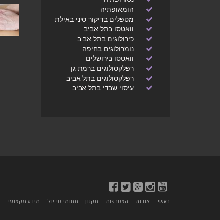
שרופא, הפותר את סימני התופעה הראשונה
הומאופתיה
על פי התופעה השניה עלול לקבור את יאושו
מטפלים בדיקור סיני באילת
הקיומי של החולה..
וואטסו בתל אביב
לחצ/י לפרטים נוספים
כירולוגים בתל אביב
נומרולוגים בחיפה
וואטסו בירושלים
רפלקסולוגים ברמת גן
רפלקסולוגים בתל אביב
עיסוי שבדי בתל אביב
מדיטציה - הרגעה מוחלטת של כל מערכות
הגוף
אקסס בארס
ישנן דרכים רבות אשר באמצעותן ניתן לעשות
מדיטציה וליהנות מהשקט והשלווה שהיא
מעניקה אך מומלץ לעשות זאת בליווי איש
מקצוע שיידע להנחות ולסייע בהרגעה
ראשי
אודות
הצטרפות
תקנון
תחומי טיפול
מידע מקצועי
מ
מוחלטת של כל מערכות הגוף.
לחצ/י לפרטים נוספים