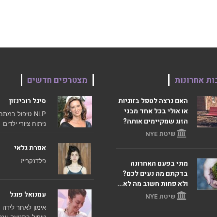
ות אחרונות
מצטרפים חדשים
האם נרצה לטפל בזוגיות
סיגל רובינזון
או אולי בכל אחד מבני
NLP
טיפול במתב
הזוג שמקיימים אותה?
ניתוח ציורי ילדים
שיטת NYE
אפרת גלאי
פלדנקרייז
מתי בפעם האחרונה
בדקתם מה נעים לכם?
ולא פחות חשוב מה לא...
עמנואל פוגל
שיטת NYE
אימון לאחר לידה
טיפול בתנועה
יוגה