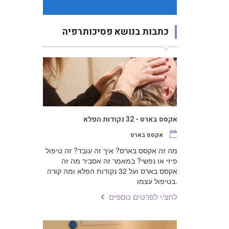
אקסס בארס
מה זה אקסס בארס? איך זה עובד? זה טיפול
כתבות בנושא פסיכותרפיה
פיזי או נפשי? במאמר זה אסביר מה זה
אקסס בארס ועל 32 נקודות הפלא ומה קורה
בטיפול עצמו.
לחצ/י לפרטים נוספים
תטא הילינג - תהליך של התת מודע
אקסס בארס
מהו תהליך תטא הילינג? מהם השלבים