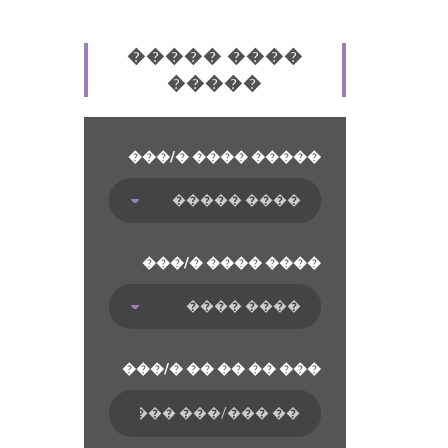
����� ����
�����
���/� ���� �����
���/� ���� ����
���/� �� �� �� ���