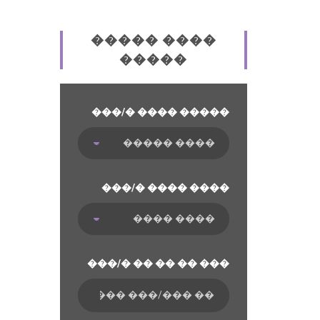
����� ����
�����
���/� ���� �����
���/� ���� ����
���/� �� �� �� ���