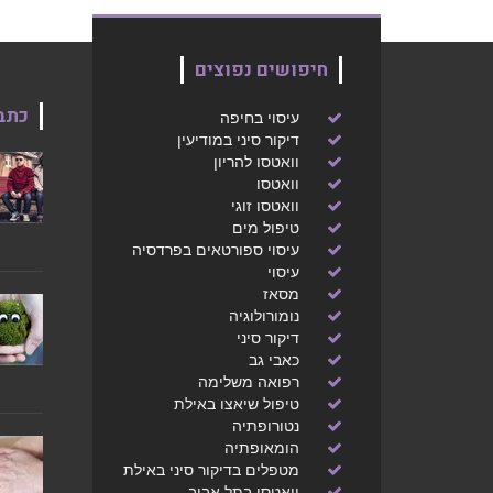
תוכנית אימון פשוטה שניתן לעשות בכל מקום
ללא אביזרים ע"מ לחזק את הגוף לתחילת
אימוני ריצה
חיפושים נפוצים
לחצ/י לפרטים נוספים
כתב
עיסוי בחיפה
דיקור סיני במודיעין
וואטסו להריון
וואטסו
וואטסו זוגי
טיפול מים
עיסוי ספורטאים בפרדסיה
עיסוי
מסאז
תוכנית ריצה ל-5 קמ שבוע 2
נומורולוגיה
דיקור סיני
אימון ריצה
כאבי גב
תוכנית ריצת 5 קמ שבוע שני
רפואה משלימה
טיפול שיאצו באילת
לחצ/י לפרטים נוספים
נטורופתיה
הומאופתיה
מטפלים בדיקור סיני באילת
וואטסו בתל אביב