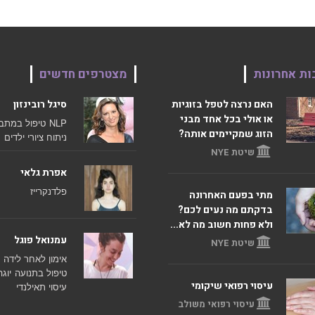
ות אחרונות
מצטרפים חדשים
האם נרצה לטפל בזוגיות
סיגל רובינזון
או אולי בכל אחד מבני
NLP
טיפול במתב
הזוג שמקיימים אותה?
ניתוח ציורי ילדים
שיטת NYE
אפרת גלאי
פלדנקרייז
מתי בפעם האחרונה
בדקתם מה נעים לכם?
ולא פחות חשוב מה לא...
עמנואל פוגל
שיטת NYE
אימון לאחר לידה
טיפול בתנועה
יוגה
עיסוי רפואי שיקומי
עיסוי תאילנדי
עיסוי רפואי משולב