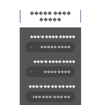
����� ����
�����
���/� ���� �����
���/� ���� ����
���/� �� �� �� ���