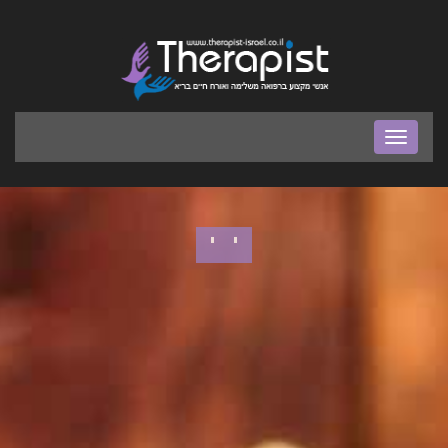
בר
ניווט