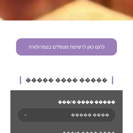
לחצו כאן לרשימת מטפלים בנומרולוגיה
����� ���� �����
���/� ���� �����