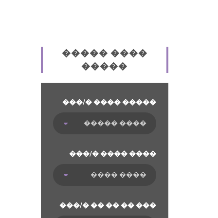
����� ����
�����
���/� ���� �����
���/� ���� ����
���/� �� �� �� ���