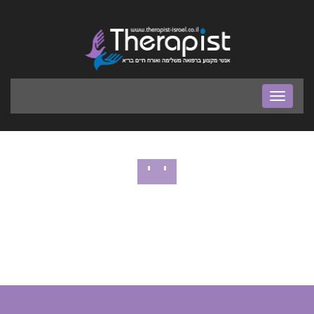
בר
ניווט