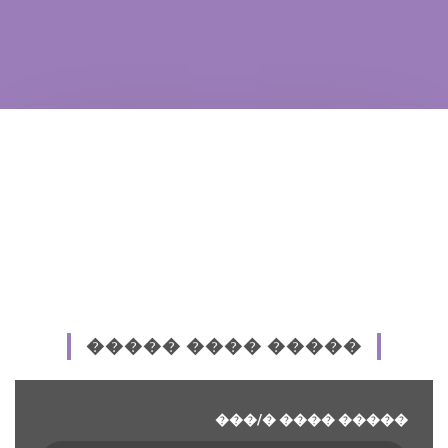
����� ���� �����
���/� ���� �����