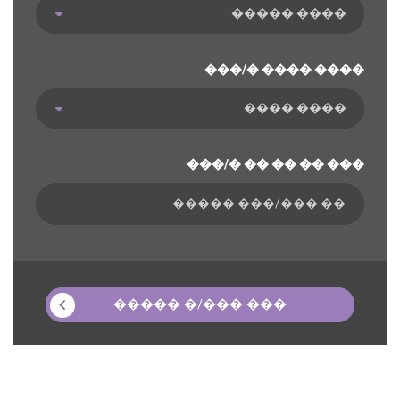
���/� ���� ����
���/� �� �� �� ���