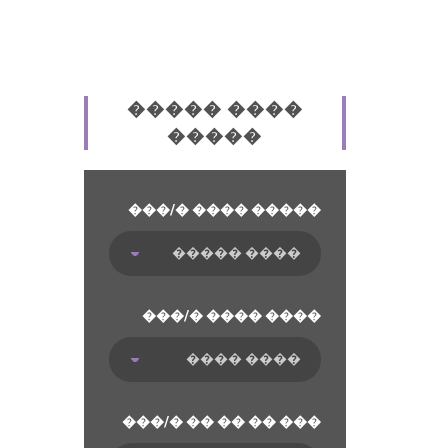
����� ����
�����
���/� ���� �����
���/� ���� ����
���/� �� �� �� ���