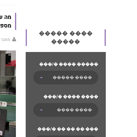
מה ש
מספר
����� ����
מחבר 
�����
���/� ���� �����
���/� ���� ����
���/� �� �� �� ���