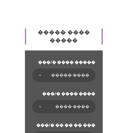
����� ����
�����
���/� ���� �����
���/� ���� ����
���/� �� �� �� ���