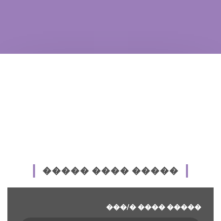
����� ���� �����
���/� ���� �����