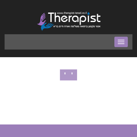
בר
ניווט