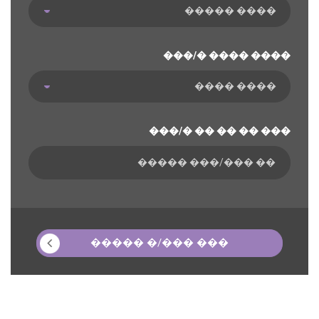
���/� ���� ����
���/� �� �� �� ���