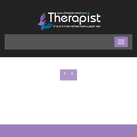
בר
ניווט