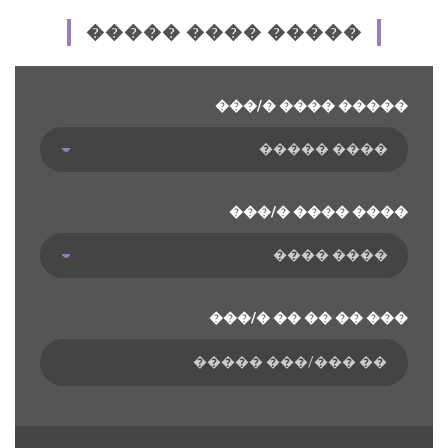
����� ���� �����
���/� ���� �����
���/� ���� ����
���/� �� �� �� ���