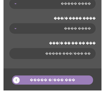
���/� ���� ����
���/� �� �� �� ���