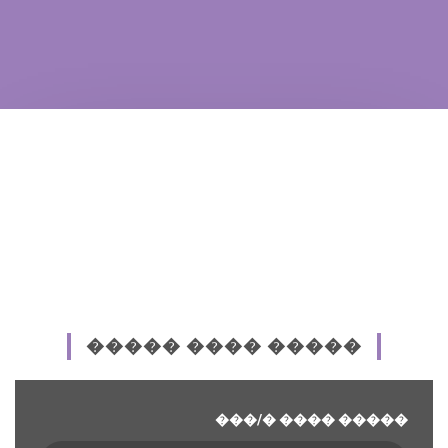
����� ���� �����
���/� ���� �����