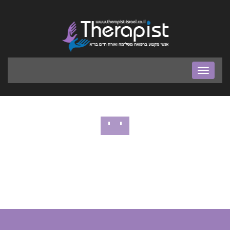
בר
ניווט