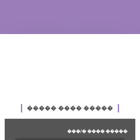
����� ���� �����
���/� ���� �����