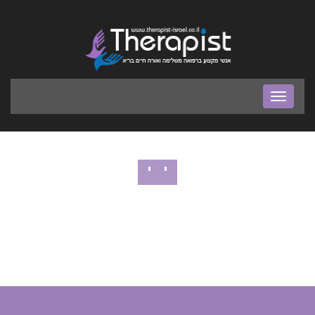
בר
ניווט