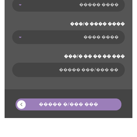
���/� ���� ����
���/� �� �� �� ���