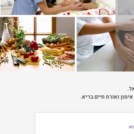
ל.
מון ואורח חיים בריא.
וע