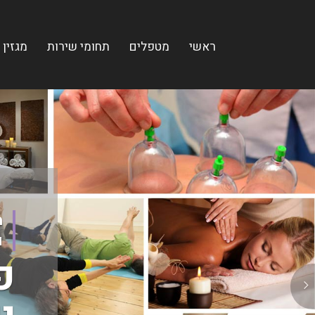
ראשי
מטפלים
תחומי שירות
מגזין
מ
ו
פ