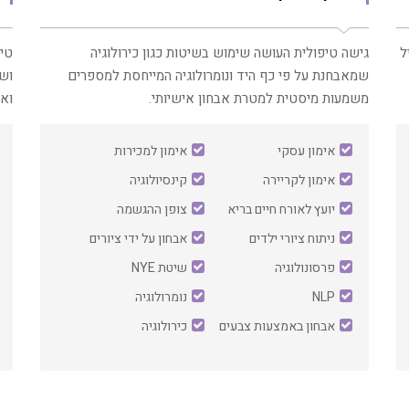
ת. יעיל
‏גישה טיפולית העושה שימוש בשיטות כגון כירולוגיה
‏טי
שמאבחנת על פי כף היד ונומרולוגיה המייחסת למספרים
וש
משמעות מיסטית למטרת אבחון אישיותי.
ואי
אימון עסקי
אימון למכירות
אימון לקריירה
קינסיולוגיה
יועץ לאורח חיים בריא
צופן ההגשמה
ניתוח ציורי ילדים
אבחון על ידי ציורים
פרסונולוגיה
שיטת NYE
NLP
נומרולוגיה
אבחון באמצעות צבעים
כירולוגיה