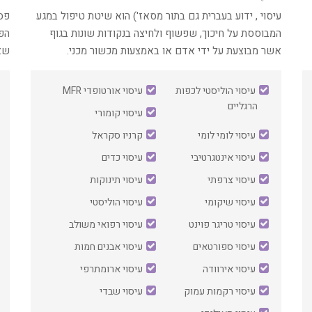
‏עיסוי , ידוע בעברית גם בתור מסאז') הוא שיטת טיפול במגע
‏פס
המבוססת על חיכוך, שפשוף ולחיצה בנקודות שונות בגוף
הפ
אשר מבוצעת על ידי אדם או באמצעות מכשור מכני.
שאי
עיסוי הוליסטי לכפות
עיסוי אורטופדי MFR
הרגליים
עיסוי קומורי
עיסוי לומי לומי
קרניו סקראל
עיסוי אינטגרטיבי
עיסוי כדים
עיסוי צרפתי
עיסוי תינוקות
עיסוי שיקומי
עיסוי הוליסטי
עיסוי טריגר פוינט
עיסוי רפואי משולב
עיסוי ספורטאים
עיסוי אבנים חמות
עיסוי אירוודה
עיסוי ארומתרפי
עיסוי רקמות עמוק
עיסוי שבדי