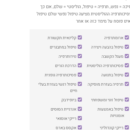
יכה = נפש, תרפיה = טיפול, הוליסטי = שלם, אם כך
סיכותרפיה ההוליסטית מציעה טיפול נפשי שלם טיפול
נו פוסח על מימד כזה או אחר
ארומתרפיה
קלינאית תקשורת
טיפול בהבעה ויצירה
טיפול במתבגרים
מעגל הקשבה
נוירותרפיה
פסיכותרפיה הוליסטית
הדרכת הורים
טיפול בתנועה
פסיכותרפיה גופנית
תרפיה בעזרת מוסיקה
טיפול רגשי בעזרת בעלי
חיים
טיפול זוגי ומשפחתי
ביופידבק
טיפול באמצעות
אנרגיית הסוסים
אומנויות
רייקי אוסואי
רייקי קונדוליני
אקסס בארס