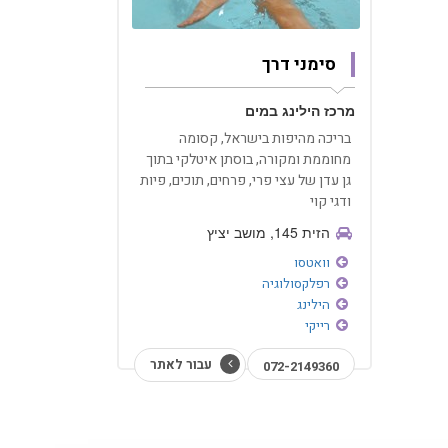
סימני דרך
מרכז הילינג במים
בריכה מהיפות בישראל, קסומה
מחוממת ומקורה, בוסתן איטלקי בתוך
גן עדן של עצי פרי, פרחים, תוכים, פיות
ודגי קוי
הזית 145, מושב יציץ
וואטסו
רפלקסולוגיה
הילינג
רייקי
עבור לאתר
072-2149360