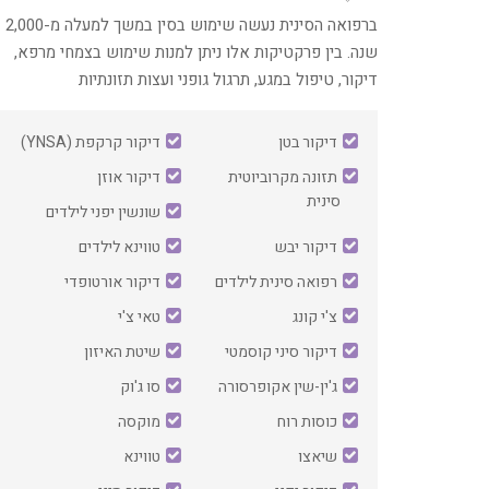
‏ברפואה הסינית נעשה שימוש בסין במשך למעלה מ-2,000
שנה. בין פרקטיקות אלו ניתן למנות שימוש בצמחי מרפא,
דיקור, טיפול במגע, תרגול גופני ועצות תזונתיות
דיקור בטן
דיקור קרקפת (YNSA)
תזונה מקרוביוטית
דיקור אוזן
סינית
שונשין יפני לילדים
דיקור יבש
טווינא לילדים
רפואה סינית לילדים
דיקור אורטופדי
צ'י קונג
טאי צ'י
דיקור סיני קוסמטי
שיטת האיזון
ג'ין-שין אקופרסורה
סו ג'וק
כוסות רוח
מוקסה
שיאצו
טווינא