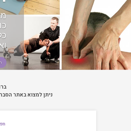
י
מח
כו
כל
וא
ח
ברו
ניתן למצוא באתר הסברי
חפש