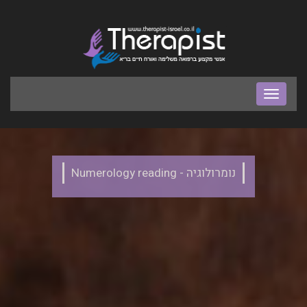
בר
ניווט
נומרולוגיה - Numerology reading