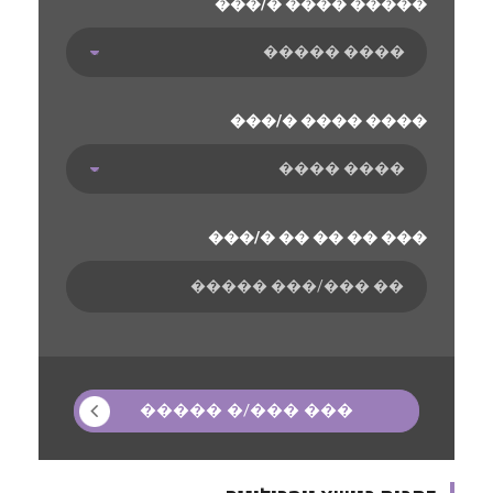
���/� ���� �����
���/� ���� ����
���/� �� �� �� ���