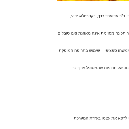
פרחי באך יש 38 תרופות. כולם התגלו בין השנים 1920 – 1930 על ידי ד"ר אדוארד ברך, בקטריולוג ידוע,
תכונה מסוימת אינה מאוזנת ואנו סובלים
י, לדוגמה, פרח המימלוס (Mimulus) מטפל בפחד ממשהו ספציפי – שימוש בתרופה המופקת
בוב של תרופות שהמטופל צריך כך
וף לרפא את עצמו בעזרת המערכת