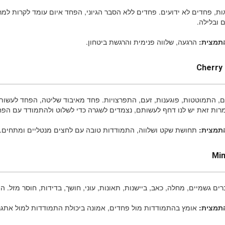
ת, פחדים לא ידועים. פחדים ללא הסבר הגיוני, הפחד איום עומד לקרות למרו
ם ובלילה.
התמצית:
הרגעה, שלווה פנימית והרגשת ביטחון.
Cherry
, התמוטטות, פוגענות, זעם, התפרצויות. פחד מאיבוד שליטה, הפחד לעשות 
מרות זאת יש לנו דחף לעשותם, נצמדים לשגרה כדי לשלוט ולהתמודד עם הפח
תמצית:
תחושת שקט ושלווה, התמודדות טובה עם לחצים מנטליים ומתחים.
Mi
ם גשמיים, מחלה, כאב, ביישנות, תאונות, עוני, חושך, בדידות, חוסר מזל. ה
תמצית:
אומץ בהתמודדות מול פחדים, אמונה ביכולת התמודדות למול אתגר