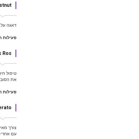
stnut
דאגה על..
פעילות ה
k Ros
טיפול חי
את הסובב
פעילות 
erato
צורך מאי
עם אחרים