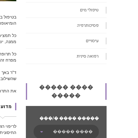
טיפולי מים
הומיאופת,
פסיכותרפיה
כל תמצית
עיסויים
ממנה, יוצ
רפואה סינית
מפרח זה 
ד"ר באך ת
שהשילוב 
����� ����
את התרופ
�����
מדוע 
���/� ���� �����
לריפוי ר
החיסונית.