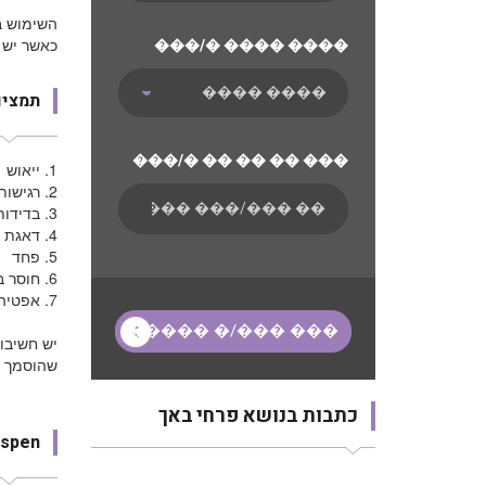
השימוש בת
כאשר יש פ
���/� ���� ����
תמציו
���/� �� �� �� ���
1.
ייאוש
2.
רגישות
3.
בדידות
4.
דאגת י
5.
פחד
6.
חוסר ב
7.
אפטיה 
יש חשיבו
שהוסמך ל
כתבות בנושא פרחי באך
spen