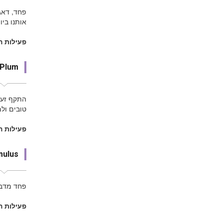
פחד, דאגו
אותנו ביו
פעילות 
 Plum
התקף זעם
טובים ול
פעילות ה
mulus
פחד מדברי
פעילות ה