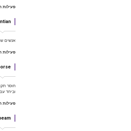
פעילות ה
ntian
אנשים שמ
פעילות ה
orse
חוסר תקוו
וביחד עם 
פעילות ה
beam