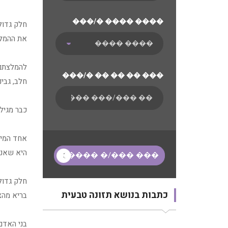
���/� ���� ����
חלק גדול 
את ההמלצו
להמלצתם ח
���/� �� �� �� ���
חלב, גבינו
כבר מגיל 
אחד המית
היא שאנו
חלק גדול
כתבות בנושא תזונה טבעית
בריא מהצ
בני האדם 