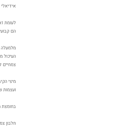
אידיאלי 
לעומת זא
הם קבועי
מלמעלה ו
העיכול מ
צמחיים לת
מיצי הקיב
ועצמות ש
בחומצת הק
חלבון צמ