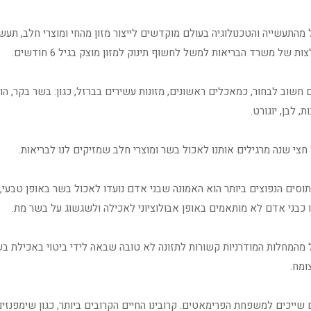
מהתעשייה והטכנולוגיה בעולם מוקדשים לייצור מזון מהחי ומוצרי חלב, תעש
ת של משרד הבריאות למשל לחשוף תינוק למזון מוצק בגיל 6 חודשים.
שוב לבחור, כמאכלים ראשונים, מזונות עשירים בברזל, כגון: בשר בקר, הודו 
ת, לבן, יוגורט.
חצי שנה מרגילים אותנו לאכול בשר ומוצרי חלב שמזיקים לנו לבריאות.
וסים הנפוצים ביותר הוא האמונה שבני אדם נועדו לאכול בשר באופן טבעי,
 כבני אדם לא מותאמים באופן אבולוציוני לאכילה ולשגשוג על בשר מת.
 מהמחלות המודרניות קשורות לתזונה לא טובה שבאה לידי ביטוי באכילת בש
ומח.
שייכים למשפחת הפרימאטים. קרובינו החיים הקרובים ביותר, כגון שימפנזים 