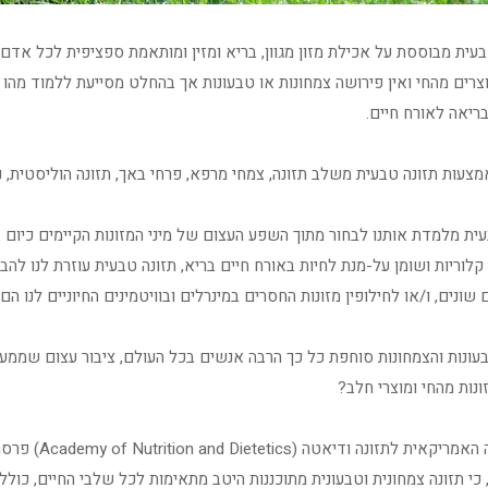
בעית מבוססת על אכילת מזון מגוון, בריא ומזין ומותאמת ספציפית לכל אדם
צרים מהחי ואין פירושה צמחונות או טבעונות אך בהחלט מסייעת ללמוד מהו 
ריאה לאורח חיים.
צעות תזונה טבעית משלב תזונה, צמחי מרפא, פרחי באך, תזונה הוליסטית, נט
ית מלמדת אותנו לבחור מתוך השפע העצום של מיני המזונות הקיימים כיום בש
 קלוריות ושומן על-מנת לחיות באורח חיים בריא, תזונה טבעית עוזרת לנו להב
 שונים, ו/או לחילופין מזונות החסרים במינרלים ובוויטמינים החיוניים לנו ה
עונות והצמחונות סוחפת כל כך הרבה אנשים בכל העולם, ציבור עצום שממעיט
נות מהחי ומוצרי חלב?
האמריקאית לתזונה ודיאטה (
Academy of Nutrition and Dietetics
) פרסמ
 כי תזונה צמחונית וטבעונית מתוכננות היטב מתאימות לכל שלבי החיים, כולל היר