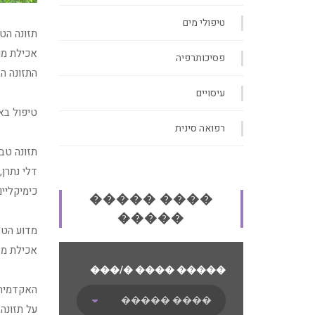
טיפולי מים
תזונה הט
אכילת מו
פסיכותרפיה
התזונה הב
עיסויים
טיפול באמ
רפואה סינית
תזונה טבע
דלי נתרן,
כימיקליים
����� ����
�����
מדוע הטב
אכילת מזו
���/� ���� �����
האקדמיה 
על תזונה,