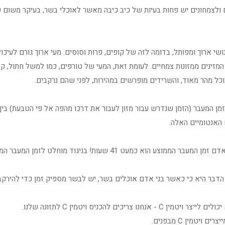
 ולצמחונים יש פחות בעיות של כיב כיבה מאשר לאוכלי בשר, בעיקר משום
שי ארוך ומפותל, בדומה לזה של קופים, פרות וסוסים. מעי ארוך גורם לעיכ
מזינים ממזונות צמחיים. לעומת זאת, המעי של טורפים, כמו למשל חתול, קצ
וכל מהר מאוד, והשרידים מופרשים במהירות, לפני שהם נרקבים.
מן המעבר (הזמן שנדרש עבור מזון לעבור את דרכו מהפה אל פי הטבעת) בין 
האנטומיים האלה.
הממוצע הוא כמעט 41 שעות! בניגוד מוחלט לזמן המעבר הממוצע של טורף שעומד רק על 2.4 שעות!
דבר היא כי כאשר בני אדם אוכלים בשר, יש לבשר מספיק זמן כדי להירקב ול
יכולים לייצר ויטמין
C
- אנחנו צריכים להכניס ויטמין
C
לתזונה שלנו.
יצרים ויטמין
C
מבפנים.