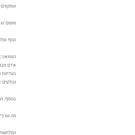
שמקורם ב
משום שאנ
הגוף שלנ
השוואה א
אדם מבוג
בעדינות ו
ובולעים 
בנוסף, הש
מה שרבים
המלתעות 