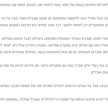
לאכילת חתיכות קטנות של חומר צמחי ולאחר מכן לשחוק אותם עם הטוחנות
ת, אצל אוכלי בשר ללסתות התחתונות יש תנועה מוגבלת מאוד מצד אל צד.
ם ומאפשרים רק לפתוח ולסגור, דבר אשר מוסיף כוח ויציבות לעוצמת הנשי
עד למטה, מערכת העיכול האנושית התפתחה ביעילות לעבד מזונות צמחיים.
תחיל בפה עם אנזים הרוק שנקרא עמילאז. המטרה היחידה שלו היא לעזור לש
וך סוכרים פשוטים. מכיוון שאין פחמימות בבשר, טורפים אמיתיים אינם זקו
ה של בעלי חיים אוכלי בשר הם חומציים ביותר. הם חייבים להיות, על מנת ש
הם אוכלים.
יבה אצל בני האדם נדרשים ריכוזים נמוכים יותר של חומצת הקיבה שמיועדים
חי דורש מחצית הכמות של חומצה הידרוכלורית בשביל העיכול, בהשוואה לחלב